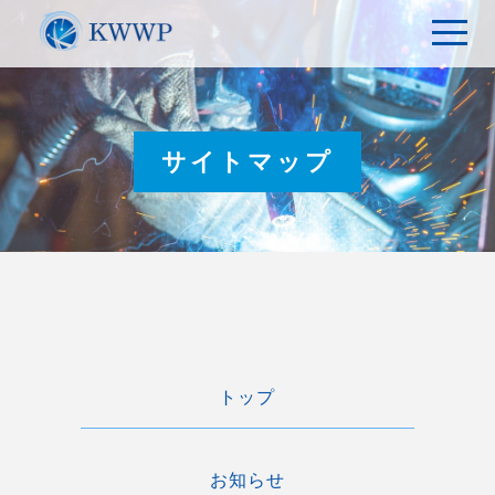
t
o
g
g
l
e
n
a
サイトマップ
v
i
g
a
t
i
o
n
トップ
お知らせ