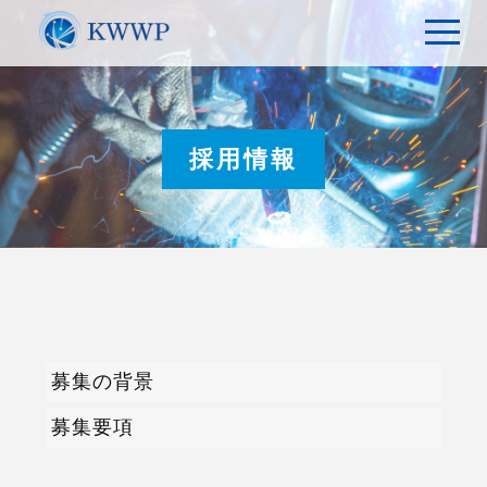
t
o
g
g
l
e
n
a
採用情報
v
i
g
a
t
i
o
n
募集の背景
募集要項