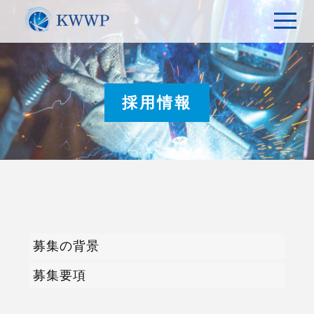
t
o
g
g
l
e
n
a
採用情報
v
i
g
a
t
i
o
n
募集の背景
募集要項