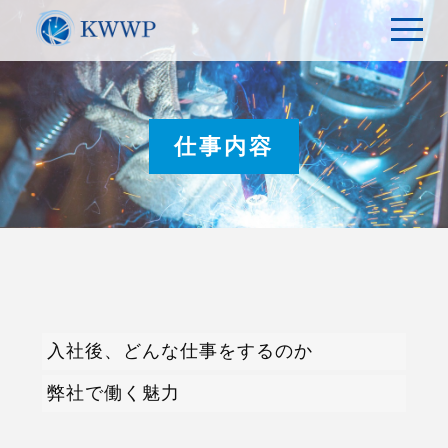
t
o
g
g
l
e
n
a
仕事内容
v
i
g
a
t
i
o
n
入社後、どんな仕事をするのか
弊社で働く魅力